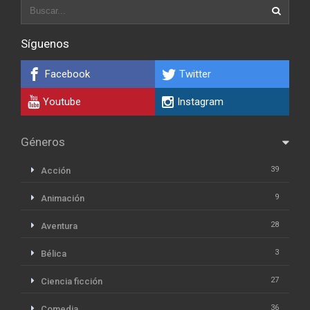
Síguenos
Facebook
Twitter
Youtube
Instagram
Géneros
39
Acción
9
Animación
28
Aventura
3
Bélica
27
Ciencia ficción
36
Comedia