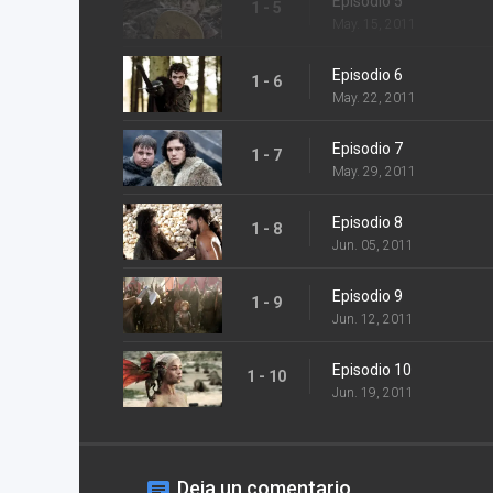
Episodio 5
1 - 5
May. 15, 2011
Episodio 6
1 - 6
May. 22, 2011
Episodio 7
1 - 7
May. 29, 2011
Episodio 8
1 - 8
Jun. 05, 2011
Episodio 9
1 - 9
Jun. 12, 2011
Episodio 10
1 - 10
Jun. 19, 2011
Deja un comentario