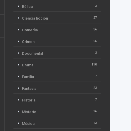
3
Bélica
27
Ciencia ficción
36
Comedia
26
Crimen
3
Documental
110
Drama
7
Familia
23
Fantasía
7
Historia
16
Misterio
13
Música