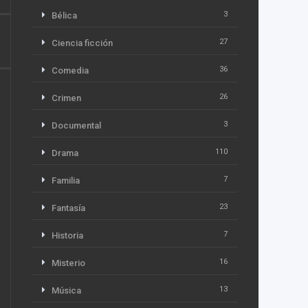
3
Bélica
27
Ciencia ficción
36
Comedia
26
Crimen
3
Documental
110
Drama
7
Familia
23
Fantasía
7
Historia
16
Misterio
13
Música