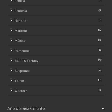
7
Familia
23
Fantasía
7
Historia
16
Misterio
13
Música
8
Romance
19
Sci-Fi & Fantasy
34
Suspense
17
Terror
3
Western
Año de lanzamiento