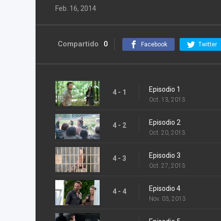
Feb. 16, 2014
Compartido
0
Facebook
Twitter
Episodio 1
4 - 1
Oct. 13, 2013
Episodio 2
4 - 2
Oct. 20, 2013
Episodio 3
4 - 3
Oct. 27, 2013
Episodio 4
4 - 4
Nov. 03, 2013