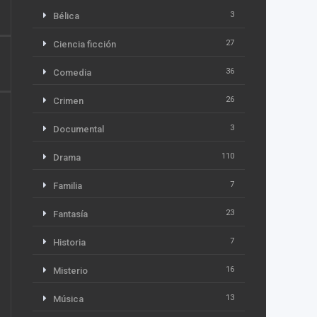
3
Bélica
27
Ciencia ficción
36
Comedia
26
Crimen
3
Documental
110
Drama
7
Familia
23
Fantasía
7
Historia
16
Misterio
13
Música