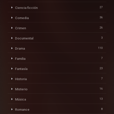
27
Ciencia ficción
36
Comedia
26
Crimen
3
Documental
110
Drama
7
Familia
23
Fantasía
7
Historia
16
Misterio
13
Música
8
Romance