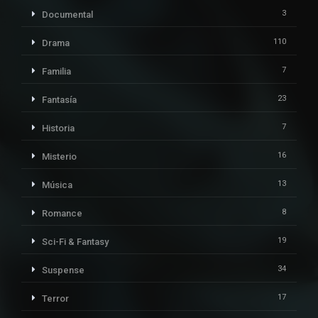
3
Documental
110
Drama
7
Familia
23
Fantasía
7
Historia
16
Misterio
13
Música
8
Romance
19
Sci-Fi & Fantasy
34
Suspense
17
Terror