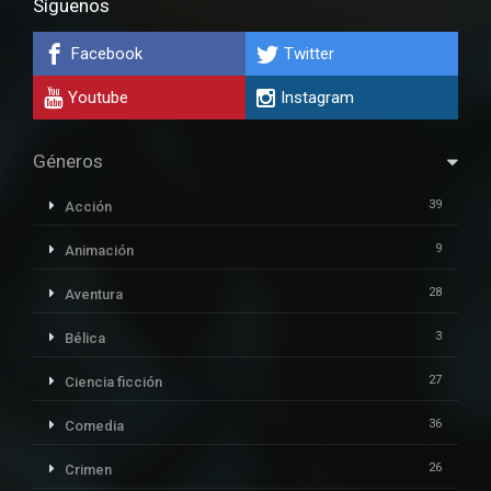
Síguenos
Facebook
Twitter
Youtube
Instagram
Géneros
39
Acción
9
Animación
28
Aventura
3
Bélica
27
Ciencia ficción
36
Comedia
26
Crimen